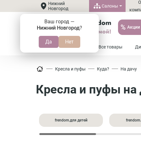
Нижний
Салоны
Новгород
комп
Ваш город —
%
Акции
Нижний Новгород
?
8 (800) 505-37-20
Все товары
Ди
Кресла и пуфы
Куда?
На дачу
Кресла и пуфы на
frendom.для детей
frendom