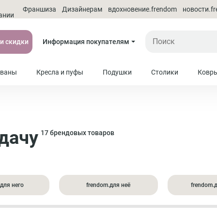
О
Франшиза
Дизайнерам
вдохновение.frendom
новости.f
ании
 и скидки
Информация покупателям
ваны
Кресла и пуфы
Подушки
Столики
Ковр
 дачу
17 брендовых товаров
.для него
frendom.для неё
frendom.