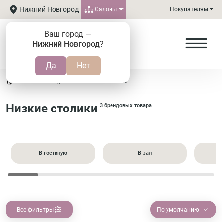
Нижний Новгород
Салоны
Покупателям
Ваш город —
Нижний Новгород
?
Столики
Виды столов
Низкие столы
Низкие столики
3 брендовых товара
В гостиную
В зал
Все фильтры
По умолчанию