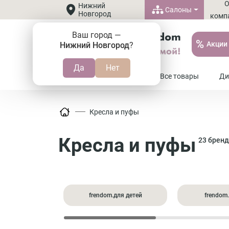
Нижний
Салоны
Новгород
комп
Ваш город —
%
Акции
Нижний Новгород
?
8 (800) 505-37-20
Все товары
Ди
Кресла и пуфы
Кресла и пуфы
23 брен
frendom.для детей
frendom