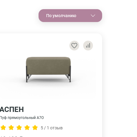
По умолчанию
АСПЕН
Пуф прямоугольный А7О
5 / 1 отзыв