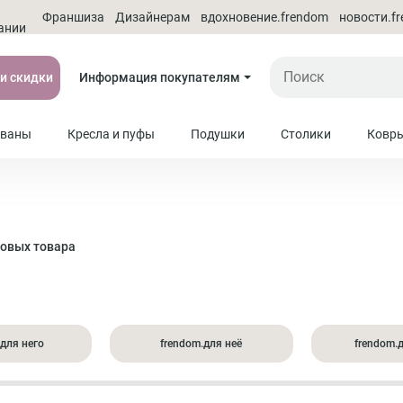
О
Франшиза
Дизайнерам
вдохновение.frendom
новости.f
ании
 и скидки
Информация покупателям
ваны
Кресла и пуфы
Подушки
Столики
Ковр
довых товара
.для него
frendom.для неё
frendom.