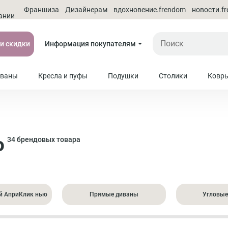
О
Франшиза
Дизайнерам
вдохновение.frendom
новости.f
ании
 и скидки
Информация покупателям
ваны
Кресла и пуфы
Подушки
Столики
Ковр
ю
34 брендовых товара
й АприКлик нью
Прямые диваны
Угловые