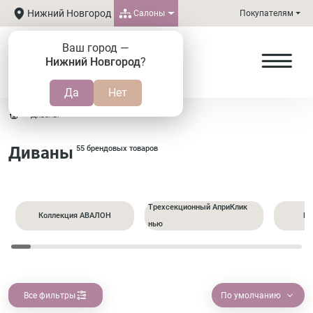
Нижний Новгород
Салоны
Покупателям
Ваш город —
Нижний Новгород
?
Диваны
Диваны
55 брендовых товаров
Трехсекционный АприКлик
Коллекция АВАЛОН
Пр
нью
Все фильтры
По умолчанию