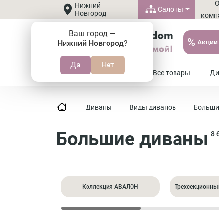
Нижний
Салоны
Новгород
комп
Ваш город —
%
Акции
Нижний Новгород
?
8 (800) 505-37-20
Все товары
Ди
Диваны
Виды диванов
Больши
Большие диваны
8 
Коллекция АВАЛОН
Трехсекционны