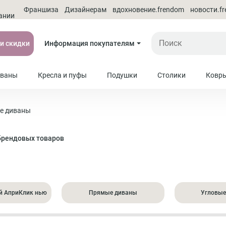
О
Франшиза
Дизайнерам
вдохновение.frendom
новости.f
ании
 и скидки
Информация покупателям
ваны
Кресла и пуфы
Подушки
Столики
Ковр
е диваны
брендовых товаров
й АприКлик нью
Прямые диваны
Угловые