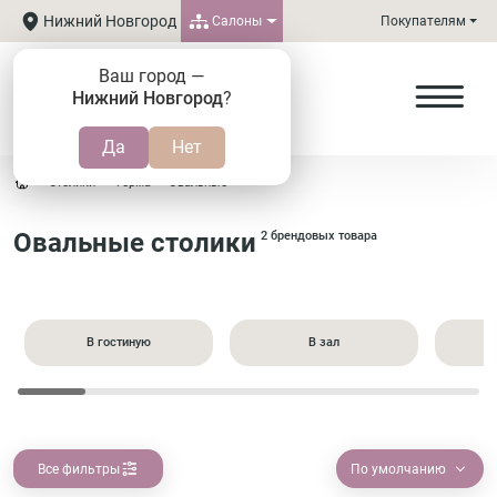
Нижний Новгород
Салоны
Покупателям
Ваш город —
Нижний Новгород
?
Столики
Форма
Овальные
Овальные столики
2 брендовых товара
В гостиную
В зал
Все фильтры
По умолчанию