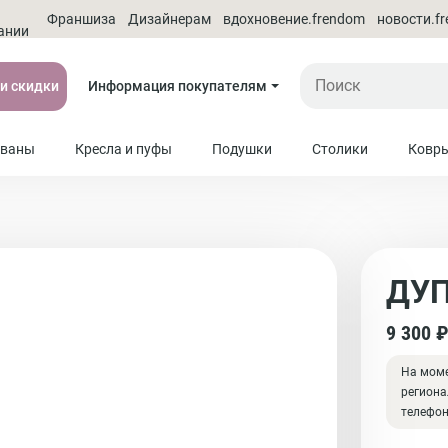
О
Франшиза
Дизайнерам
вдохновение.frendom
новости.f
ании
 и скидки
Информация покупателям
ваны
Кресла и пуфы
Подушки
Столики
Ковр
ДУ
9 300 
На моме
региона
телефо