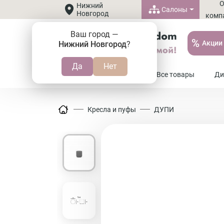
Нижний
Салоны
Новгород
комп
Ваш город —
%
Акции
Нижний Новгород
?
8 (800) 505-37-20
Все товары
Ди
Кресла и пуфы
ДУПИ