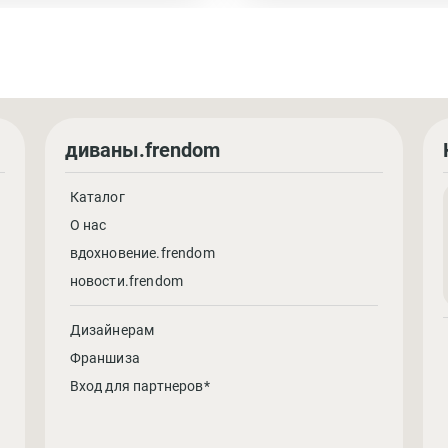
диваны.frendom
Каталог
О нас
вдохновение.frendom
новости.frendom
Дизайнерам
Франшиза
Вход для партнеров*