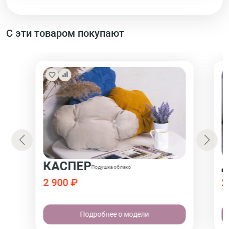
С эти товаром покупают
КАСПЕР
Подушка облако
2 900 ₽
2
Подробнее о модели