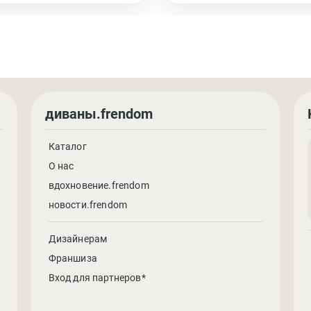
диваны.frendom
Каталог
О нас
вдохновение.frendom
новости.frendom
Дизайнерам
Франшиза
Вход для партнеров*