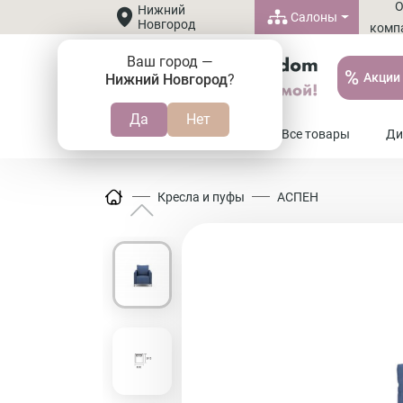
Нижний
Салоны
Новгород
комп
Ваш город —
%
Акции
Нижний Новгород
?
8 (800) 505-37-20
Все товары
Ди
Кресла и пуфы
АСПЕН