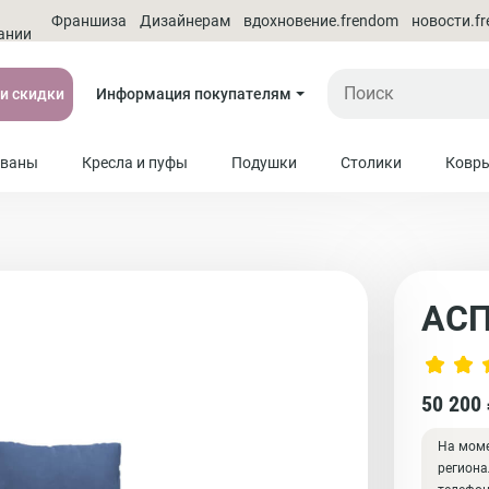
О
Франшиза
Дизайнерам
вдохновение.frendom
новости.f
ании
 и скидки
Информация покупателям
ваны
Кресла и пуфы
Подушки
Столики
Ковр
АС
50 200
На моме
региона