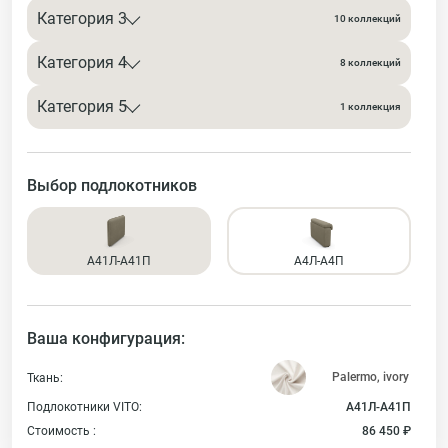
Категория 3
10 коллекций
Категория 4
8 коллекций
Категория 5
1 коллекция
Выбор подлокотников
А41Л-А41П
А4Л-А4П
Ваша конфигурация:
Ткань:
Подлокотники VITO:
А41Л-А41П
Стоимость :
86 450 ₽